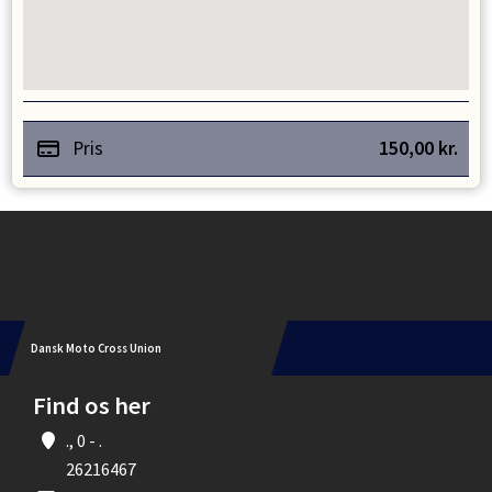
Pris
150,00
kr.
Instagram
Dansk Moto Cross Union
Find os her
., 0 - .
26216467