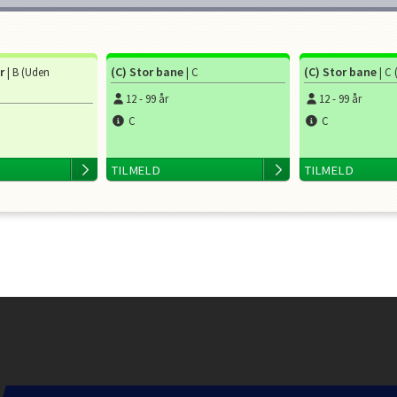
r
(C) Stor bane
(C) Stor bane
| B (Uden
| C
| C
12
-
99
år
12
-
99
år
C
C
TILMELD
TILMELD