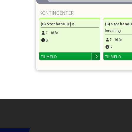
KONTINGENTER
(B) Stor bane Jr
(B) Stor bane J
| B
forsikring)
7
-
16
år
7
-
16
år
B
B
TILMELD
TILMELD
Instagram