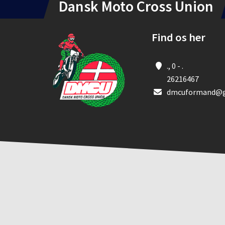
Dansk Moto Cross Union
Find os her
., 0 - .
26216467
dmcuformand@g