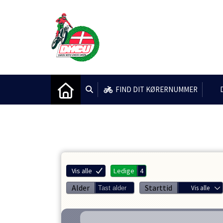
FIND DIT KØRERNUMMER
Vis alle
Ledige
4
Alder
Starttid
Vis alle