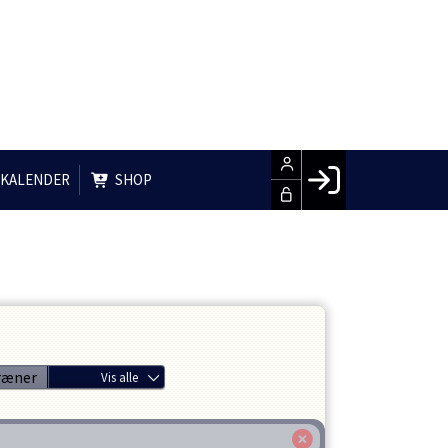
 KALENDER
SHOP
Facebook login
Husk mig
Glemt password
LOG IND
ræner
Vis alle