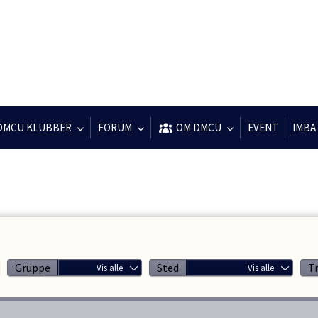
DMCU KLUBBER
FORUM
OM DMCU
EVENT
IMBA
Gruppe
Sted
T
Vis alle
Vis alle