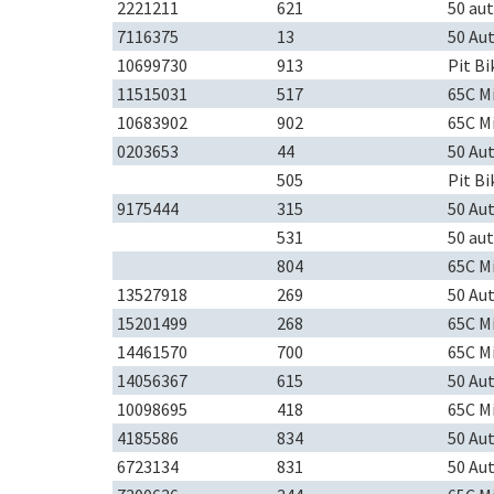
2221211
621
50 au
7116375
13
50 Au
10699730
913
Pit Bi
11515031
517
65C M
10683902
902
65C M
0203653
44
50 Au
505
Pit Bi
9175444
315
50 Au
531
50 au
804
65C M
13527918
269
50 Au
15201499
268
65C M
14461570
700
65C M
14056367
615
50 Au
10098695
418
65C M
4185586
834
50 Au
6723134
831
50 Au