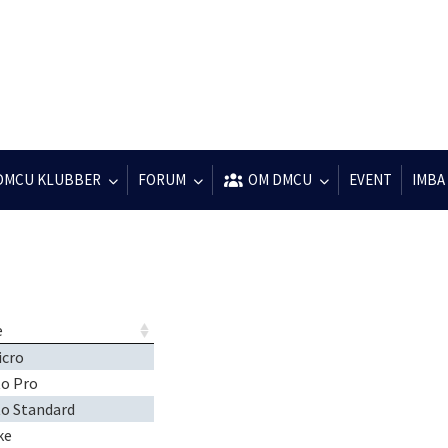
DMCU KLUBBER
FORUM
OM DMCU
EVENT
IMBA
e
icro
to Pro
to Standard
ke