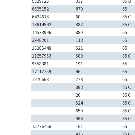
5829725
337
85 B
6625152
870
65
6424618
60
85 C
13614542
882
85 C
14573996
880
65
3948201
113
65
16265448
521
65
11257953
589
85 C
9658381
191
65
12117759
46
65
1970668
773
65
888
85 C
26
85 C
524
85 C
650
85 C
988
85 C
15776468
161
65
975
85 C