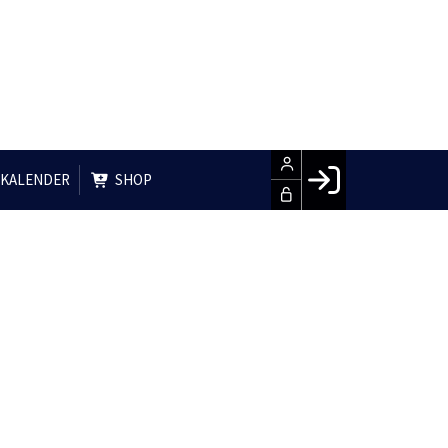
 KALENDER
SHOP
Facebook login
Husk mig
Glemt password
LOG IND