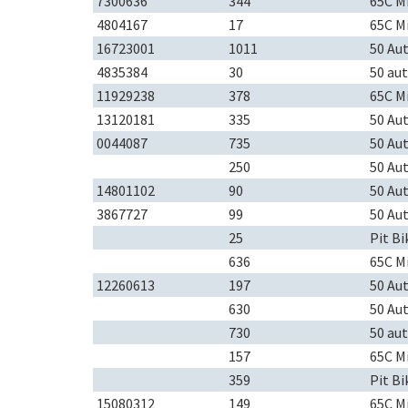
7300636
344
65C M
4804167
17
65C M
16723001
1011
50 Au
4835384
30
50 au
11929238
378
65C M
13120181
335
50 Au
0044087
735
50 Au
250
50 Au
14801102
90
50 Au
3867727
99
50 Au
25
Pit Bi
636
65C M
12260613
197
50 Au
630
50 Au
730
50 au
157
65C M
359
Pit Bi
15080312
149
65C M