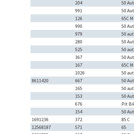
204
50 Au
991
50 Au
126
65C M
990
50 Au
979
50 au
280
50 Au
525
50 au
367
50 Au
167
65C M
1026
50 au
8611420
667
50 Au
165
50 au
153
50 Au
676
Pit Bi
154
50 Au
1691236
372
85 C
12568187
571
65