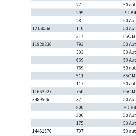
27
50 au
299
Pit Bi
28
50 Au
12150560
110
50 Au
317
65C M
11929238
793
50 Au
303
50 Au
669
50 Au
769
50 au
511
65C M
117
50 au
11662927
750
65C M
3489506
37
50 Au
800
Pit Bi
306
50 Au
175
50 Au
14461570
707
50 au