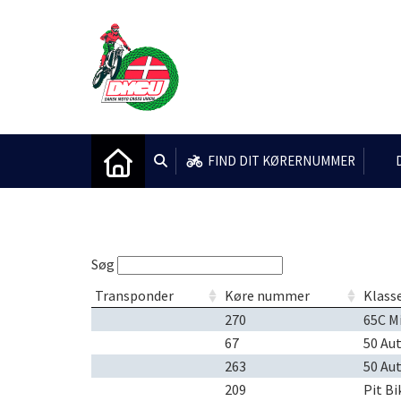
FIND DIT KØRERNUMMER
Søg
Transponder
Køre nummer
Klass
270
65C M
67
50 Au
263
50 Au
209
Pit Bi