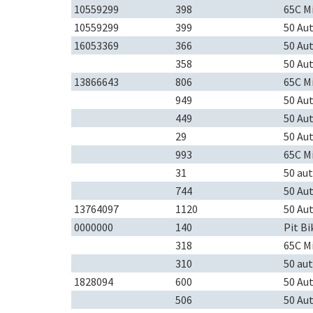
10559299
398
65C M
10559299
399
50 Au
16053369
366
50 Au
358
50 Au
13866643
806
65C M
949
50 Au
449
50 Au
29
50 Au
993
65C M
31
50 au
744
50 Au
13764097
1120
50 Au
0000000
140
Pit Bi
318
65C M
310
50 au
1828094
600
50 Au
506
50 Au