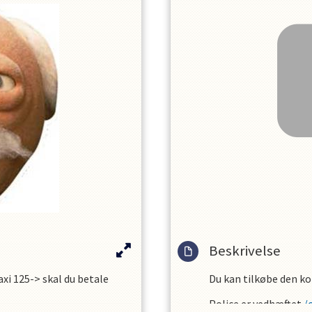
Beskrivelse
Maxi 125-> skal du betale
Du kan tilkøbe den ko
Police er vedhæftet.
/