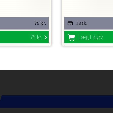
ULYKKESFORSIKRING
75
kr.
1 stk.
75
kr.
Læg i kurv