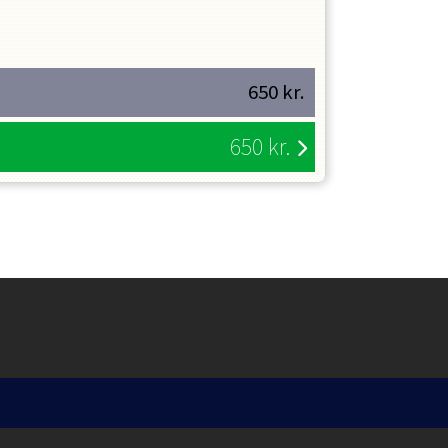
.pdf
650
kr.
650
kr.