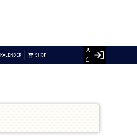
 KALENDER
SHOP
Facebook login
Husk mig
Glemt password
LOG IND