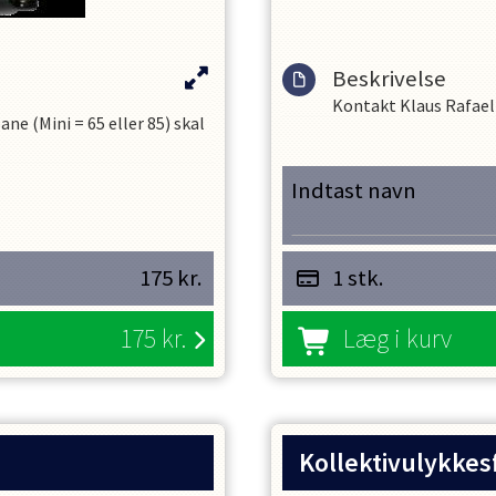
Beskrivelse
Kontakt Klaus Rafael
bane (Mini = 65 eller 85) skal
Indtast navn
175
kr.
1 stk.
175
kr.
Læg i kurv
Kollektivulykkes