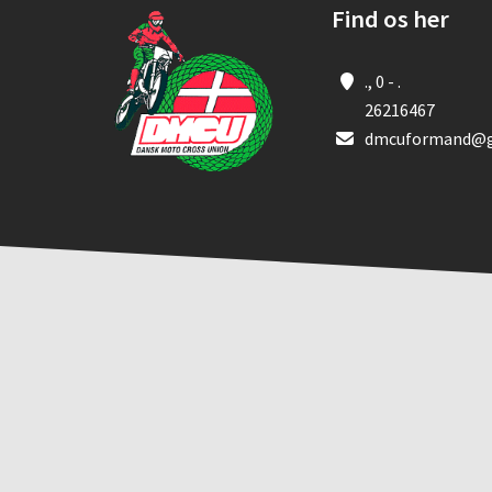
Find os her
., 0 - .
26216467
dmcuformand@g