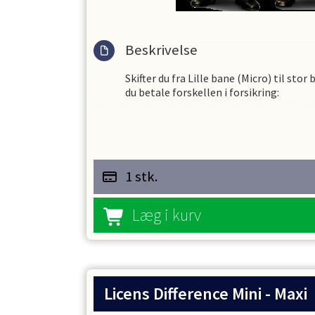
Beskrivelse
Skifter du fra Lille bane (Micro) til stor 
du betale forskellen i forsikring:
575-400 = 175,-
1 stk.
Læg i kurv
Licens Difference Mini - Maxi