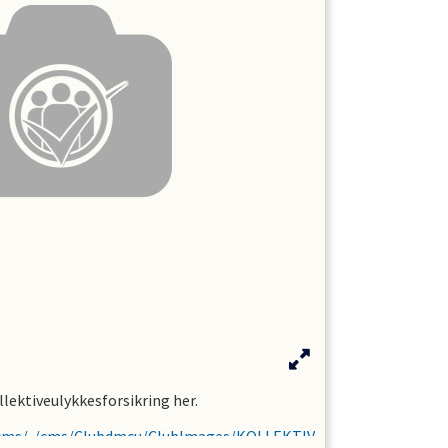
llektiveulykkesforsikring her.
cms/../cms/Clubdmcu/ClubImages/KOLLEKTIV