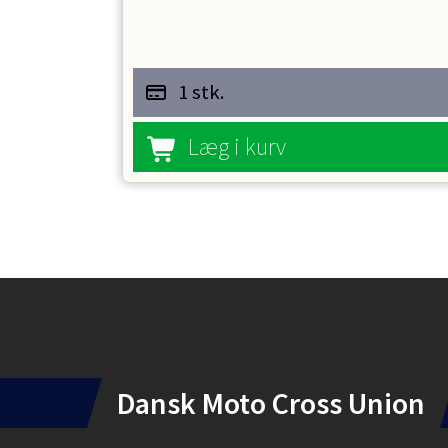
650 - 575 = 75,-
1 stk.
Læg i kurv
Instagram
Dansk Moto Cross Union