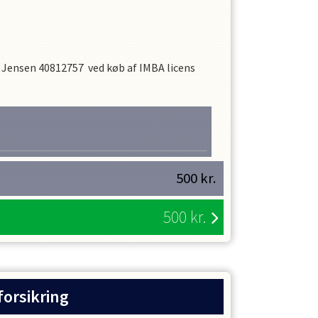
 Jensen 40812757 ved køb af IMBA licens
500
kr.
500
kr.
forsikring